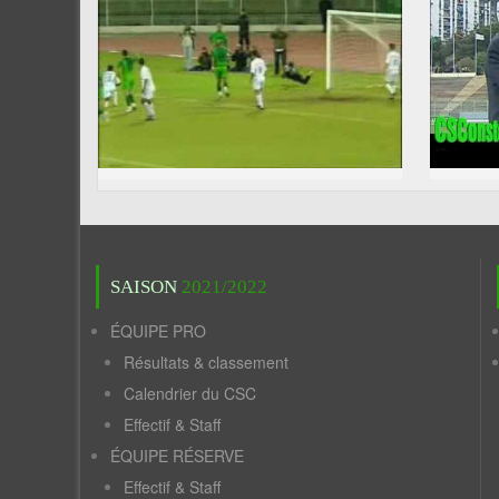
SAISON
2021/2022
ÉQUIPE PRO
Résultats & classement
Calendrier du CSC
Effectif & Staff
ÉQUIPE RÉSERVE
Effectif & Staff