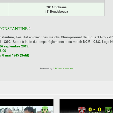
70' Amokrane
13' Boudebouda
 CONSTANTINE 2
nstantine
, Résultat en direct des matchs
Championnat de Ligue 1 Pro - 20
 - CSC
, Score à la fin du temps règlementaire du match
NCM - CSC
, Logo
N
24 septembre 2019
.
6:00
 8 mai 1945 (Sétif)
:: Powered by
CSConstantine.Net
::