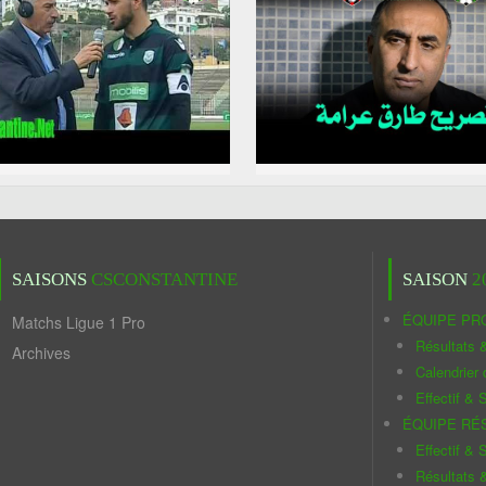
SAISONS
CSCONSTANTINE
SAISON
2
ÉQUIPE PR
Matchs Ligue 1 Pro
Résultats 
Archives
Calendrier
Effectif & S
ÉQUIPE RÉ
Effectif & S
Résultats 