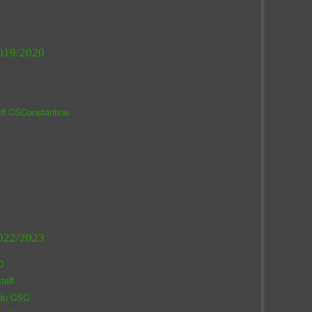
019/2020
aff CSConstantine
022/2023
O
taff
 du CSC