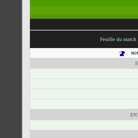
Feuille du matc
NC
EN