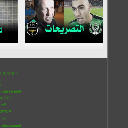
020/2021
O
& classement
 du CSC
taff
SERVE
taff
& classement