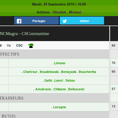
Mardi, 24 Septembre 2019
|
16:00
Arbitres :
Ghorbal
,
Miraoui
Partager
twitter
h NCMagra - CSConstantine
M
Vs
CSC
80
EFFECTIFS
70
.
Limane
60
.
Chahrour
.
Boudebouda
.
Benayada
.
Boucheriha
.
Salhi
.
Lamri
.
Yattou
57
.
Amokrane
.
Chibane
.
Belkacemi
TRAINEURS
13
.
Lavagne
BUT(S)