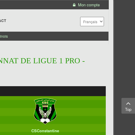
Mon compte
ACT
inois
NAT DE LIGUE 1 PRO -
Top
CSConstantine