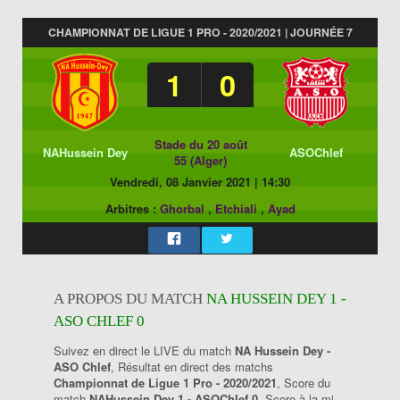
CHAMPIONNAT DE LIGUE 1 PRO - 2020/2021 | JOURNÉE 7
1
0
Stade du 20 août
NAHussein Dey
ASOChlef
55 (Alger)
Vendredi, 08 Janvier 2021
|
14:30
Arbitres :
Ghorbal
,
Etchiali
,
Ayad
A PROPOS DU MATCH
NA HUSSEIN DEY 1 -
ASO CHLEF 0
Suivez en direct le LIVE du match
NA Hussein Dey -
ASO Chlef
, Résultat en direct des matchs
Championnat de Ligue 1 Pro - 2020/2021
, Score du
match
NAHussein Dey 1 - ASOChlef 0
, Score à la mi-