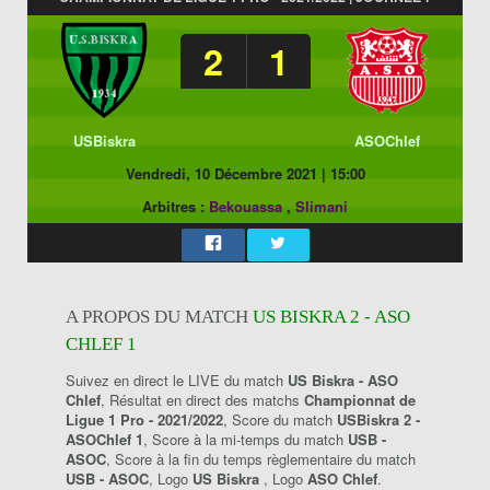
2
1
USBiskra
ASOChlef
Vendredi, 10 Décembre 2021
|
15:00
Arbitres :
Bekouassa
,
Slimani
A PROPOS DU MATCH
US BISKRA 2 - ASO
CHLEF 1
Suivez en direct le LIVE du match
US Biskra - ASO
Chlef
, Résultat en direct des matchs
Championnat de
Ligue 1 Pro - 2021/2022
, Score du match
USBiskra 2 -
ASOChlef 1
, Score à la mi-temps du match
USB -
ASOC
, Score à la fin du temps règlementaire du match
USB - ASOC
, Logo
US Biskra
, Logo
ASO Chlef
.