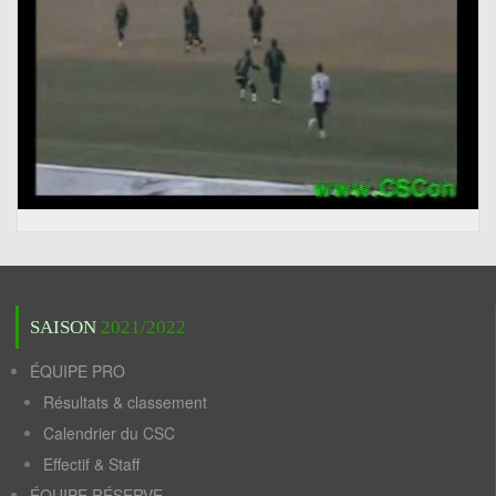
SAISON
2021/2022
ÉQUIPE PRO
Résultats & classement
Calendrier du CSC
Effectif & Staff
ÉQUIPE RÉSERVE