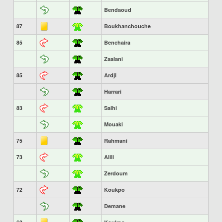
Bendaoud
87
Boukhanchouche
85
Benchaira
Zaalani
85
Ardji
Harrari
83
Salhi
Mouaki
75
Rahmani
73
Alili
Zerdoum
72
Koukpo
Demane