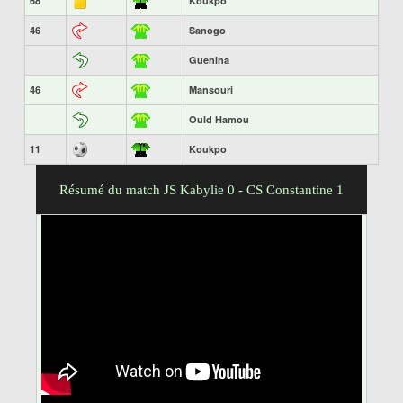
68
Koukpo
46
Sanogo
Guenina
46
Mansouri
Ould Hamou
11
Koukpo
Résumé du match JS Kabylie 0 - CS Constantine 1