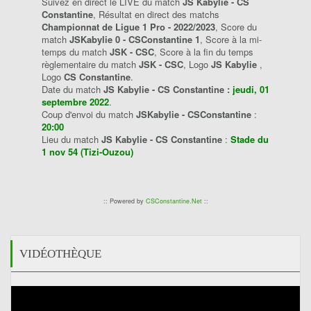
Suivez en direct le LIVE du match
JS Kabylie - CS
Constantine
, Résultat en direct des matchs
Championnat de Ligue 1 Pro - 2022/2023
, Score du
match
JSKabylie 0 - CSConstantine 1
, Score à la mi-
temps du match
JSK - CSC
, Score à la fin du temps
règlementaire du match
JSK - CSC
, Logo
JS Kabylie
,
Logo
CS Constantine
.
Date du match
JS Kabylie - CS Constantine :
jeudi, 01
septembre 2022
.
Coup d'envoi du match
JSKabylie - CSConstantine
:
20:00
Lieu du match
JS Kabylie - CS Constantine
:
Stade du
1 nov 54 (Tizi-Ouzou)
:: Powered by
CSConstantine.Net
::
VIDÉOTHÈQUE