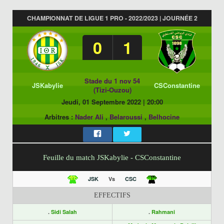
CHAMPIONNAT DE LIGUE 1 PRO - 2022/2023 | JOURNÉE 2
0
1
Stade du 1 nov 54
JSKabylie
CSConstantine
(Tizi-Ouzou)
Jeudi, 01 Septembre 2022
|
20:00
Arbitres :
Nader Ali
,
Belaroussi
,
Belhocine
Feuille du match JSKabylie - CSConstantine
JSK
Vs
CSC
EFFECTIFS
.
Sidi Salah
.
Rahmani