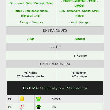
.
Madani
.
Mammeri
.
Belaili
.
.
Guemroud
.
Salhi
.
Souyad
.
Talah
Derradji
.
Harrag
.
Boukhanchouche
.
.
Dib
.
Benchaira
.
Chekal Affari
.
Mansouri
.
Alili
Khaldi
.
Sanogo
.
Ouattara
.
Ardji
.
Koukpo
ENTRAINEURS
.
Riga
.
Madoui
BUT(S)
11' Koukpo
CARTON JAUNE(S)
95' Harrag
75' Rahmani
87' Boukhanchouche
68' Koukpo
LIVE MATCH JSKabylie - CSConstantine
95
Harrag
93
Dib