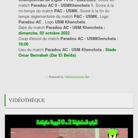
match
Paradou AC 0 - USMKhenchela 1
, Score à la
mi-temps du match
PAC - USMK
, Score à la fin du
temps règlementaire du match
PAC - USMK
, Logo
Paradou AC
, Logo
USM Khenchela
.
Date du match
Paradou AC - USM Khenchela :
dimanche, 02 octobre 2022
.
Coup d'envoi du match
Paradou AC - USMKhenchela
:
16:00
Lieu du match
Paradou AC - USM Khenchela
:
Stade
Omar Benrabah (Dar El Beïda)
:: Powered by
CSConstantine.Net
::
VIDÉOTHÈQUE