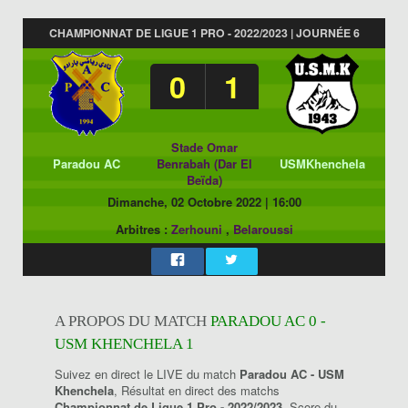
CHAMPIONNAT DE LIGUE 1 PRO - 2022/2023 | JOURNÉE 6
0
1
Stade Omar
Paradou AC
Benrabah (Dar El
USMKhenchela
Beïda)
Dimanche, 02 Octobre 2022
|
16:00
Arbitres :
Zerhouni
,
Belaroussi
A PROPOS DU MATCH
PARADOU AC 0 -
USM KHENCHELA 1
Suivez en direct le LIVE du match
Paradou AC - USM
Khenchela
, Résultat en direct des matchs
Championnat de Ligue 1 Pro - 2022/2023
, Score du