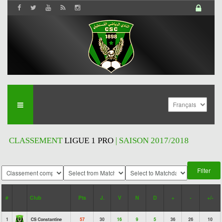
CLASSEMENT
LIGUE 1 PRO
| SAISON 2017/2018
#
Club
Pts
J.
V
N
D
+
-
+/-
1
CS Constantine
57
30
16
9
5
36
26
10