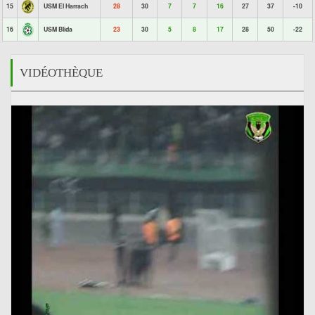
15
USM El Harrach
28
30
7
7
16
27
37
-10
16
USM Blida
23
30
5
8
17
28
50
-22
VIDÉOTHÈQUE