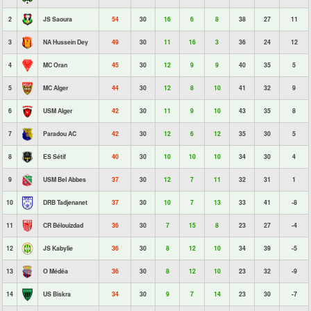
2
JS Saoura
54
30
16
6
8
38
27
11
3
NA Hussein Dey
49
30
11
16
3
36
24
12
4
MC Oran
45
30
12
9
9
40
35
5
5
MC Alger
44
30
12
8
10
41
32
9
6
USM Alger
42
30
11
9
10
43
35
8
7
Paradou AC
42
30
12
6
12
35
30
5
8
ES Sétif
40
30
10
10
10
34
30
4
9
USM Bel Abbes
37
30
12
7
11
32
31
1
10
DRB Tadjenanet
37
30
10
7
13
33
41
-8
11
CR Bélouizdad
36
30
7
15
8
23
27
-4
12
JS Kabylie
36
30
8
12
10
34
39
-5
13
O Médéa
36
30
8
12
10
23
32
-9
14
US Biskra
34
30
9
7
14
23
30
-7