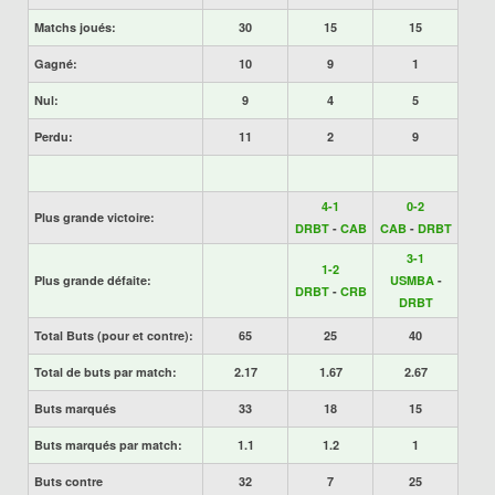
Matchs joués:
30
15
15
Gagné:
10
9
1
Nul:
9
4
5
Perdu:
11
2
9
4-1
0-2
Plus grande victoire:
DRBT
-
CAB
CAB
-
DRBT
3-1
1-2
Plus grande défaite:
USMBA
-
DRBT
-
CRB
DRBT
Total Buts (pour et contre):
65
25
40
Total de buts par match:
2.17
1.67
2.67
Buts marqués
33
18
15
Buts marqués par match:
1.1
1.2
1
Buts contre
32
7
25