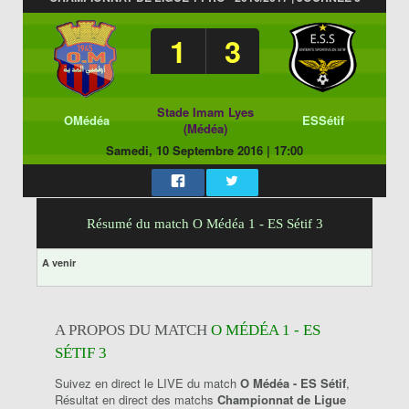
1
3
Stade Imam Lyes
OMédéa
ESSétif
(Médéa)
Samedi, 10 Septembre 2016
|
17:00
Résumé du match O Médéa 1 - ES Sétif 3
A venir
A PROPOS DU MATCH
O MÉDÉA 1 - ES
SÉTIF 3
Suivez en direct le LIVE du match
O Médéa - ES Sétif
,
Résultat en direct des matchs
Championnat de Ligue