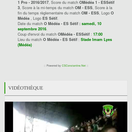
1 Pro - 2016/2017
, Score du match
OMédéa 1 - ESSétif
3
, Score à la mi-temps du match
OM - ESS
, Score à la
fin du temps règlementaire du match
OM - ESS
, Logo
O
Médéa
, Logo
ES Sétif
.
Date du match
O Médéa - ES Sétif :
samedi, 10
septembre 2016
.
Coup d'envoi du match
OMédéa - ESSétif
:
17:00
Lieu du match
O Médéa - ES Sétif
:
Stade Imam Lyes
(Médéa)
:: Powered by
CSConstantine.Net
::
VIDÉOTHÈQUE