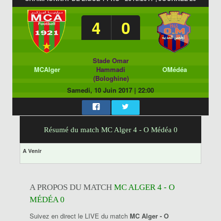
4
0
Stade Omar
MCAlger
Hammadi
OMédéa
(Bologhine)
Samedi, 10 Juin 2017
|
22:00
Résumé du match MC Alger 4 - O Médéa 0
A Venir
A PROPOS DU MATCH
MC ALGER 4 - O
MÉDÉA 0
Suivez en direct le LIVE du match
MC Alger - O