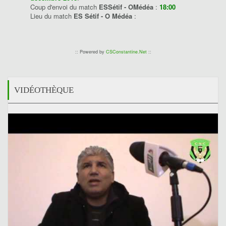
Coup d'envoi du match
ESSétif - OMédéa
:
18:00
Lieu du match
ES Sétif - O Médéa
:
:: Powered by
CSConstantine.Net
::
VIDÉOTHÈQUE