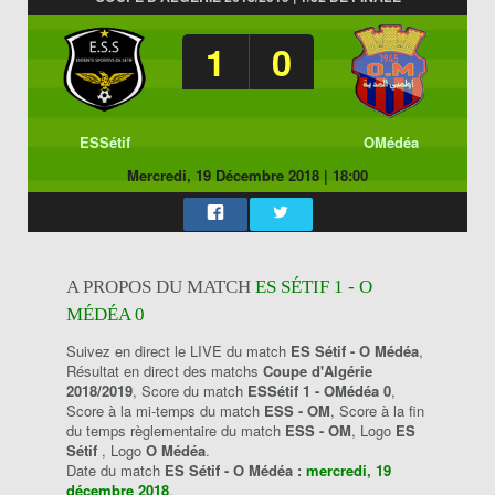
1
0
ESSétif
OMédéa
Mercredi, 19 Décembre 2018
|
18:00
A PROPOS DU MATCH
ES SÉTIF 1 - O
MÉDÉA 0
Suivez en direct le LIVE du match
ES Sétif - O Médéa
,
Résultat en direct des matchs
Coupe d'Algérie
2018/2019
, Score du match
ESSétif 1 - OMédéa 0
,
Score à la mi-temps du match
ESS - OM
, Score à la fin
du temps règlementaire du match
ESS - OM
, Logo
ES
Sétif
, Logo
O Médéa
.
Date du match
ES Sétif - O Médéa :
mercredi, 19
décembre 2018
.