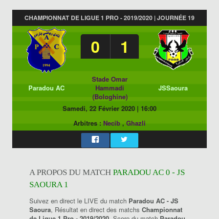
CHAMPIONNAT DE LIGUE 1 PRO - 2019/2020 | JOURNÉE 19
0
1
Stade Omar
Paradou AC
Hammadi
JSSaoura
(Bologhine)
Samedi, 22 Février 2020
|
16:00
Arbitres :
Necib
,
Ghazli
A PROPOS DU MATCH
PARADOU AC 0 - JS
SAOURA 1
Suivez en direct le LIVE du match
Paradou AC - JS
Saoura
, Résultat en direct des matchs
Championnat
de Ligue 1 Pro - 2019/2020
, Score du match
Paradou