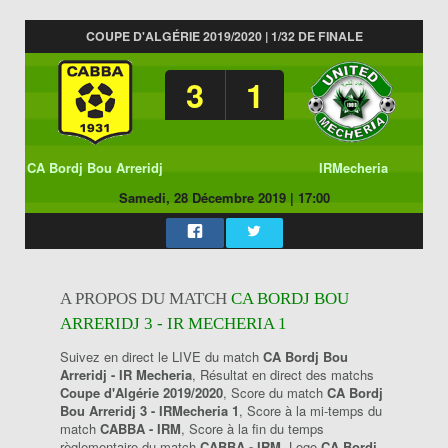
COUPE D'ALGÉRIE 2019/2020 | 1/32 DE FINALE
3
1
CA Bordj Bou Arreridj
IRMecheria
Samedi, 28 Décembre 2019
|
17:00
A PROPOS DU MATCH
CA BORDJ BOU
ARRERIDJ 3 - IR MECHERIA 1
Suivez en direct le LIVE du match
CA Bordj Bou
Arreridj - IR Mecheria
, Résultat en direct des matchs
Coupe d'Algérie 2019/2020
, Score du match
CA Bordj
Bou Arreridj 3 - IRMecheria 1
, Score à la mi-temps du
match
CABBA - IRM
, Score à la fin du temps
règlementaire du match
CABBA - IRM
, Logo
CA Bordj