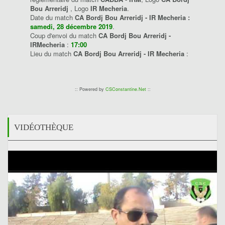
Bou Arreridj
, Logo
IR Mecheria
.
Date du match
CA Bordj Bou Arreridj - IR Mecheria :
samedi, 28 décembre 2019
.
Coup d'envoi du match
CA Bordj Bou Arreridj -
IRMecheria
:
17:00
Lieu du match
CA Bordj Bou Arreridj - IR Mecheria
:
:: Powered by
CSConstantine.Net
::
VIDÉOTHÈQUE