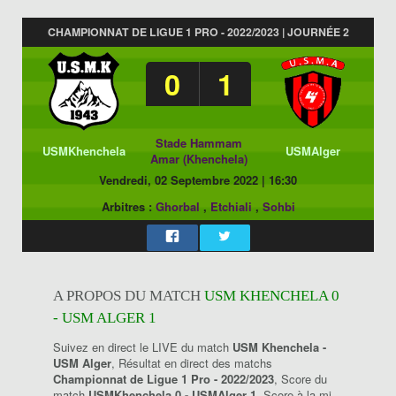
CHAMPIONNAT DE LIGUE 1 PRO - 2022/2023 | JOURNÉE 2
0
1
Stade Hammam
USMKhenchela
USMAlger
Amar (Khenchela)
Vendredi, 02 Septembre 2022
|
16:30
Arbitres :
Ghorbal
,
Etchiali
,
Sohbi
A PROPOS DU MATCH
USM KHENCHELA 0
- USM ALGER 1
Suivez en direct le LIVE du match
USM Khenchela -
USM Alger
, Résultat en direct des matchs
Championnat de Ligue 1 Pro - 2022/2023
, Score du
match
USMKhenchela 0 - USMAlger 1
, Score à la mi-