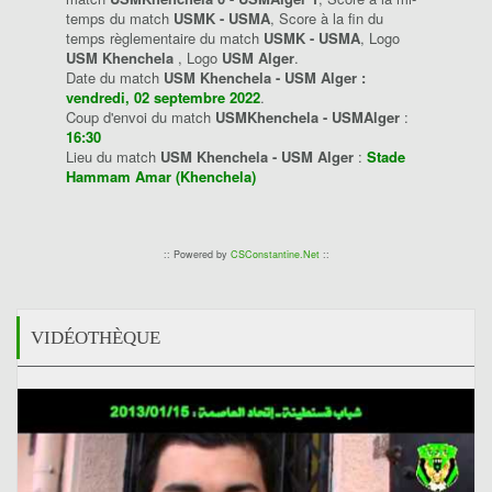
temps du match
USMK - USMA
, Score à la fin du
temps règlementaire du match
USMK - USMA
, Logo
USM Khenchela
, Logo
USM Alger
.
Date du match
USM Khenchela - USM Alger :
vendredi, 02 septembre 2022
.
Coup d'envoi du match
USMKhenchela - USMAlger
:
16:30
Lieu du match
USM Khenchela - USM Alger
:
Stade
Hammam Amar (Khenchela)
:: Powered by
CSConstantine.Net
::
VIDÉOTHÈQUE