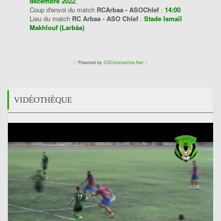
décembre 2022
.
Coup d'envoi du match
RCArbaa - ASOChlef
:
14:00
Lieu du match
RC Arbaa - ASO Chlef
:
Stade Ismaïl
Makhlouf (Larbâa)
:: Powered by
CSConstantine.Net
::
VIDÉOTHÈQUE