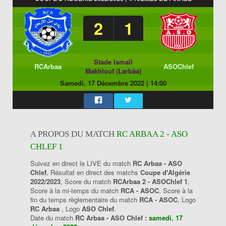
2
1
Stade Ismaïl
RCArbaa
ASOChlef
Makhlouf (Larbâa)
Samedi, 17 Décembre 2022
|
14:00
A PROPOS DU MATCH
RC ARBAA 2 - ASO
CHLEF 1
Suivez en direct le LIVE du match
RC Arbaa - ASO
Chlef
, Résultat en direct des matchs
Coupe d'Algérie
2022/2023
, Score du match
RCArbaa 2 - ASOChlef 1
,
Score à la mi-temps du match
RCA - ASOC
, Score à la
fin du temps règlementaire du match
RCA - ASOC
, Logo
RC Arbaa
, Logo
ASO Chlef
.
Date du match
RC Arbaa - ASO Chlef :
samedi, 17