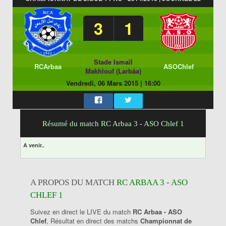
3
1
Stade Ismaïl
RCArbaa
ASOChlef
Makhlouf (Larbâa)
Vendredi, 06 Mars 2015
|
16:00
Résumé du match RC Arbaa 3 - ASO Chlef 1
A venir..
A PROPOS DU MATCH
RC ARBAA 3 - ASO
CHLEF 1
Suivez en direct le LIVE du match
RC Arbaa - ASO
Chlef
, Résultat en direct des matchs
Championnat de