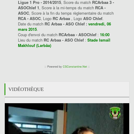
Ligue 1 Pro - 2014/2015
, Score du match
RCArbaa 3 -
ASOChlef 1
, Score à la mi-temps du match
RCA -
ASOC
, Score à la fin du temps règlementaire du match
RCA - ASOC
, Logo
RC Arbaa
, Logo
ASO Chlef
.
Date du match
RC Arbaa - ASO Chlef :
vendredi, 06
mars 2015
.
Coup d'envoi du match
RCArbaa - ASOChlef
:
16:00
Lieu du match
RC Arbaa - ASO Chlef
:
Stade Ismaïl
Makhlouf (Larbâa)
:: Powered by
CSConstantine.Net
::
VIDÉOTHÈQUE