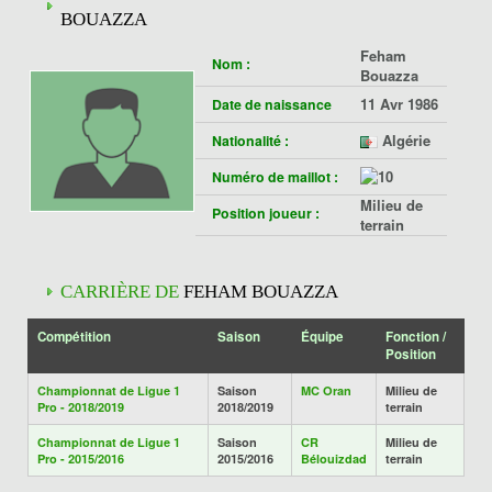
BOUAZZA
Feham
Nom :
Bouazza
11 Avr 1986
Date de naissance
Algérie
Nationalité :
Numéro de maillot :
Milieu de
Position joueur :
terrain
CARRIÈRE DE
FEHAM BOUAZZA
Compétition
Saison
Équipe
Fonction /
Position
Championnat de Ligue 1
Saison
MC Oran
Milieu de
Pro - 2018/2019
2018/2019
terrain
Championnat de Ligue 1
Saison
CR
Milieu de
Pro - 2015/2016
2015/2016
Bélouizdad
terrain