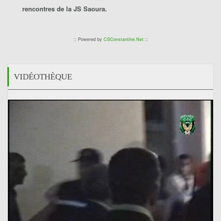
rencontres de la
JS Saoura
.
:: Powered by
CSConstantine.Net
::
VIDÉOTHÈQUE