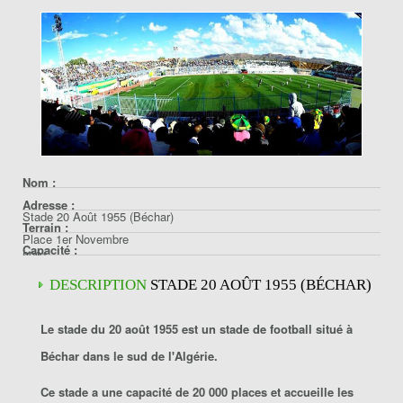
Nom :
Adresse :
Stade 20 Août 1955 (Béchar)
Terrain :
Place 1er Novembre
Capacité :
8001
Tartan
Béchar
20000
DESCRIPTION
STADE 20 AOÛT 1955 (BÉCHAR)
Algérie
Le
stade du 20 août 1955
est un stade de football situé à
Béchar
dans le sud de l'Algérie.
Ce stade a une capacité de 20 000 places et accueille les