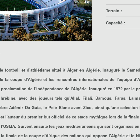
Terrain :
Capacité :
2
e football et d'athlétisme situé à Alger en Algérie. Inauguré le Samed
 la coupe d'Algérie et les rencontres internationales de l'équipe d'A
roclamation de l'indépendance de l'Algérie. Inauguré en 1972 par le pr
ghrébine, avec des joueurs tels qu'Allal, Filali, Bamous, Faras, Lalm
lèbre Adémir Da Guia, le Pelé Blanc avant Zico, ainsi qu'une selection
est l'auteur du premier but officiel de ce stade mythique lors de la final
 l'USMA. Suivent ensuite les jeux méditerranéens qui sont organisés en 1
e la finale de la coupe d'Afrique des nations qui oppose l'Algérie et le 