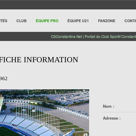
ITÉS
CLUB
ÉQUIPE PRO
ÉQUIPE U21
FANZONE
CONT
CSConstantine.Net | Portail du Club Sportif Constant
| FICHE INFORMATION
962
Nom :
Adresse :