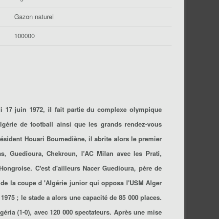
Gazon naturel
100000
i 17 juin 1972, il fait partie du complexe olympique
lgérie de football ainsi que les grands rendez-vous
ésident Houari Boumediène, il abrite alors le premier
as, Guedioura, Chekroun, l'AC Milan avec les Prati,
 Hongroise. C'est d'ailleurs Nacer Guedioura, père de
e de la coupe d 'Algérie junior qui opposa l'USM Alger
975 ; le stade a alors une capacité de 85 000 places.
Nigéria (1-0), avec 120 000 spectateurs. Après une mise