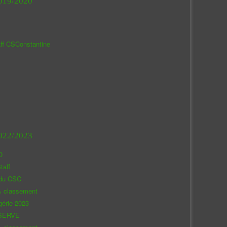
019/2020
aff CSConstantine
022/2023
O
taff
 du CSC
& classement
gérie 2023
SERVE