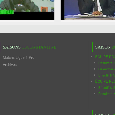
SAISONS
CSCONSTANTINE
SAISON
2
ÉQUIPE PR
Matchs Ligue 1 Pro
Résultats 
Archives
Calendrier
Effectif & S
ÉQUIPE RÉ
Effectif & S
Résultats 