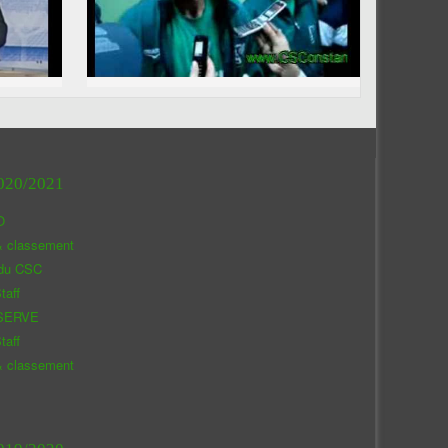
020/2021
O
& classement
 du CSC
taff
SERVE
taff
& classement