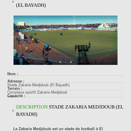
(EL BAYADH)
Nom :
Adresse :
Stade Zakaria Medjdoub (El Bayadh)
Terrain :
Complexe sportif Zakaria Medjdoub
Capacité :
32000
gazon synthétique
El Bayadh
8000
DESCRIPTION
STADE ZAKARIA MEDJDOUB (EL
Algérie
BAYADH)
Le
Zakaria Medjdoub
est un stade de football à
El