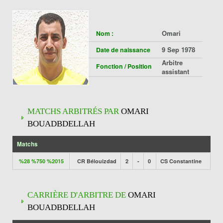
Omari
Nom :
9 Sep 1978
Date de naissance
Arbitre
Fonction / Position
assistant
MATCHS ARBITRÉS PAR
OMARI
BOUADBDELLAH
Matchs
%28 %750 %2015
CR Bélouizdad
2
-
0
CS Constantine
CARRIÈRE D'ARBITRE DE
OMARI
BOUADBDELLAH