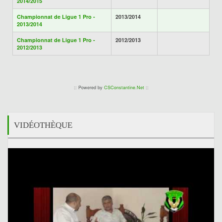
2014/2015
Championnat de Ligue 1 Pro -
2013/2014
2013/2014
Championnat de Ligue 1 Pro -
2012/2013
2012/2013
:: Powered by
CSConstantine.Net
::
VIDÉOTHÈQUE