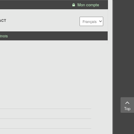
Mon compte
ACT
inois
Top