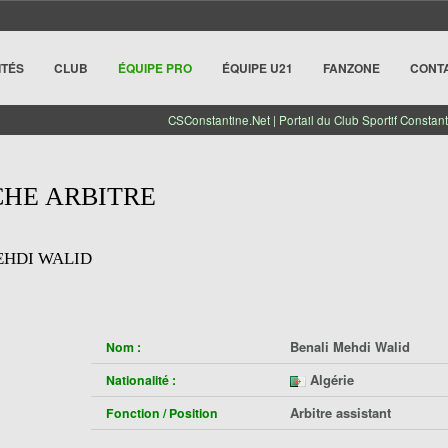
ITÉS
CLUB
ÉQUIPE PRO
ÉQUIPE U21
FANZONE
CONT
CSConstantine.Net | Portail du Club Sportif Constant
CHE ARBITRE
EHDI WALID
Benali Mehdi Walid
Nom :
Algérie
Nationalité :
Arbitre assistant
Fonction / Position