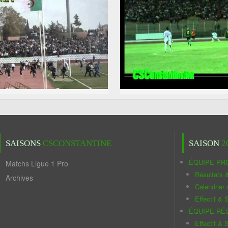
SAISONS
CSCONSTANTINE
SAISON
2
ÉQUIPE PR
Matchs Ligue 1 Pro
Résultats 
Archives
Calendrier
Effectif & S
ÉQUIPE RÉ
Effectif & S