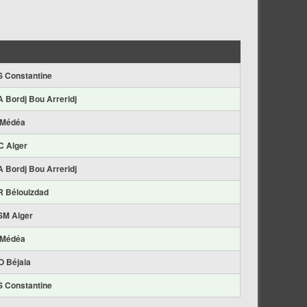
 Constantine
 Bordj Bou Arreridj
 Médéa
C Alger
 Bordj Bou Arreridj
 Bélouizdad
SM Alger
 Médéa
 Béjaia
 Constantine