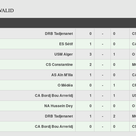
WALID
DRB Tadjenanet
0
-
0
CS
ES Sétif
1
-
0
CA
USM Alger
3
-
1
O
CS Constantine
2
-
0
M
AS Aïn M'lila
1
-
0
CA
O Médéa
0
-
1
CR
CA Bordj Bou Arreridj
1
-
1
U
NA Hussein Dey
0
-
0
O
DRB Tadjenanet
1
-
2
MO
CA Bordj Bou Arreridj
0
-
0
CS