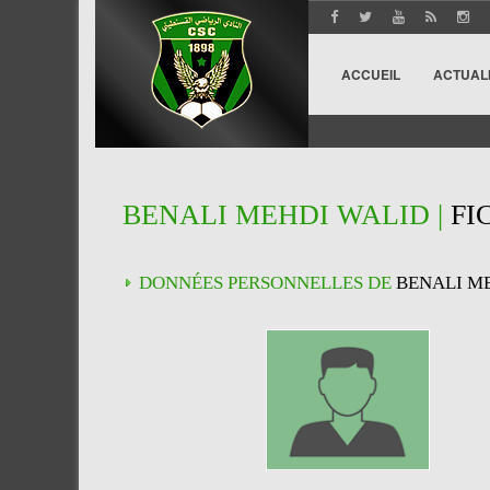
ACCUEIL
ACTUAL
BENALI MEHDI WALID |
FI
DONNÉES PERSONNELLES DE
BENALI M