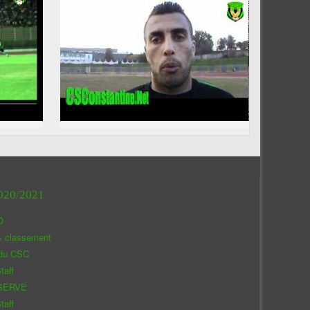
020/2021
O
& classement
 du CSC
taff
SERVE
taff