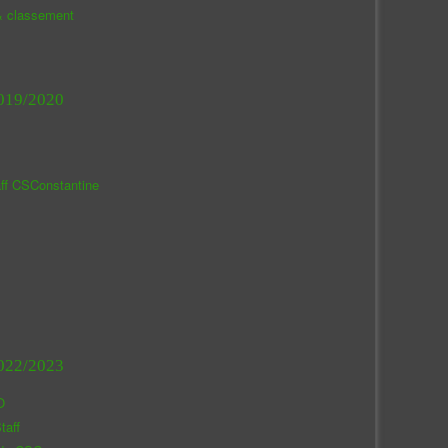
& classement
019/2020
aff CSConstantine
022/2023
O
taff