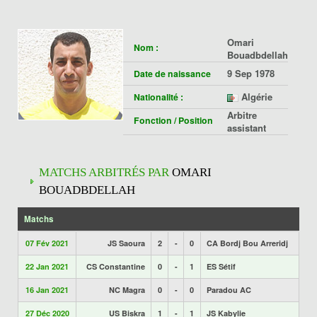
Omari
Nom :
Bouadbdellah
9 Sep 1978
Date de naissance
Algérie
Nationalité :
Arbitre
Fonction / Position
assistant
MATCHS ARBITRÉS PAR
OMARI
BOUADBDELLAH
Matchs
07 Fév 2021
JS Saoura
2
-
0
CA Bordj Bou Arreridj
22 Jan 2021
CS Constantine
0
-
1
ES Sétif
16 Jan 2021
NC Magra
0
-
0
Paradou AC
27 Déc 2020
US Biskra
1
-
1
JS Kabylie