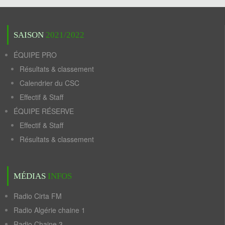
SAISON
2021/2022
ÉQUIPE PRO
Résultats & classement
Calendrier du CSC
Effectif & Staff
ÉQUIPE RÉSERVE
Effectif & Staff
Résultats & classement
MÉDIAS
INFOS
Radio Cirta FM
Radio Algérie chaine 1
Radio Chaine 3