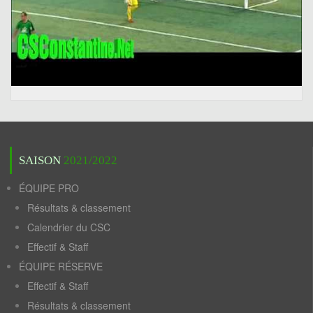
SAISON
2021/2022
ÉQUIPE PRO
Résultats & classement
Calendrier du CSC
Effectif & Staff
ÉQUIPE RÉSERVE
Effectif & Staff
Résultats & classement