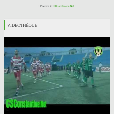
:: Powered by
CSConstantine.Net
::
VIDÉOTHÈQUE