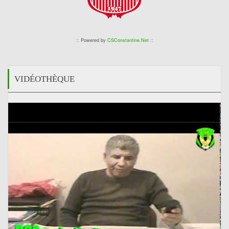
:: Powered by
CSConstantine.Net
::
VIDÉOTHÈQUE