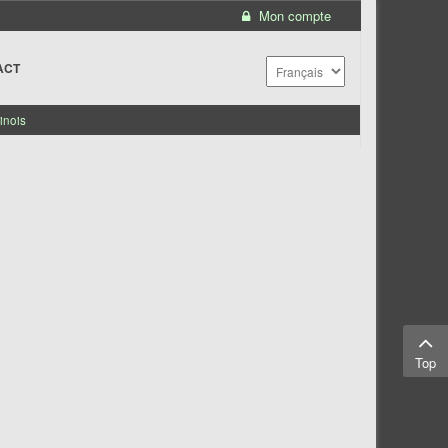
Mon compte
ACT
inois
Top