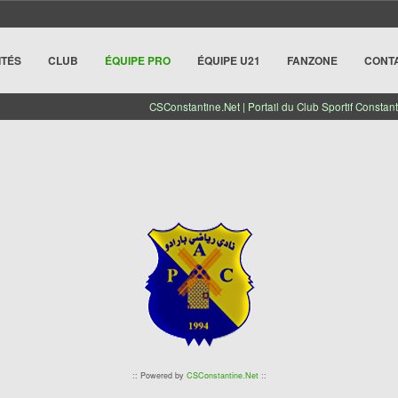
ITÉS
CLUB
ÉQUIPE PRO
ÉQUIPE U21
FANZONE
CONT
CSConstantine.Net | Portail du Club Sportif Constant
:: Powered by
CSConstantine.Net
::