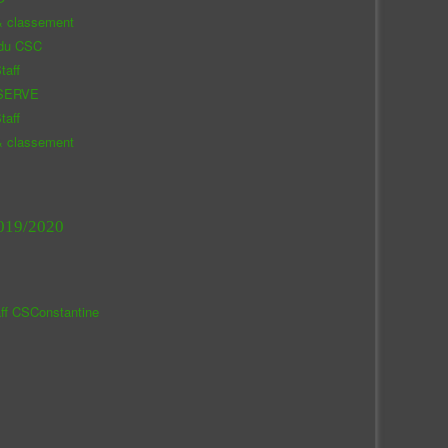
& classement
 du CSC
taff
SERVE
taff
& classement
019/2020
aff CSConstantine