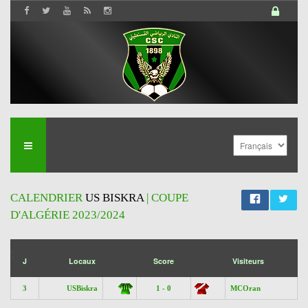
CALENDRIER
US BISKRA
| COUPE
D'ALGÉRIE 2023/2024
';
J
Locaux
Score
Visiteurs
3
USBiskra
1 - 0
MCOran