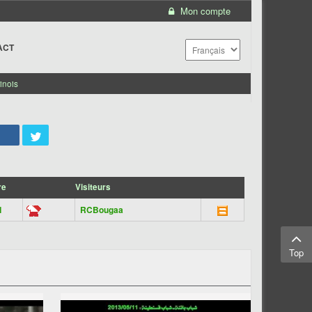
Mon compte
ACT
inois
re
Visiteurs
1
RCBougaa
Top