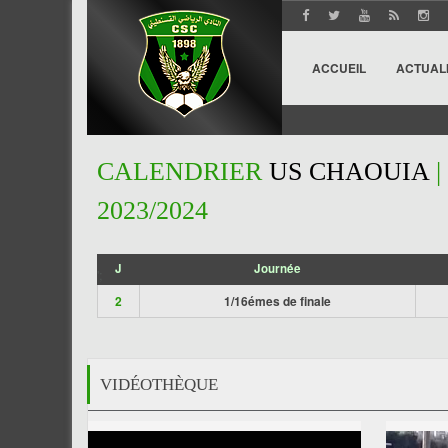
ACCUEIL
ACTUAL
CALENDRIER
US CHAOUIA
|
2023/2024
J
Journée
';
2
1/16émes de finale
VIDÉOTHÈQUE