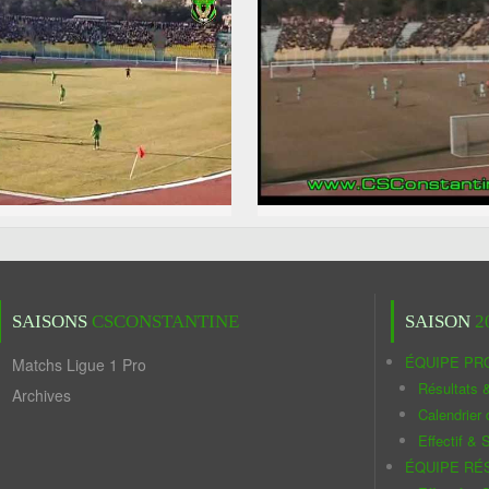
SAISONS
CSCONSTANTINE
SAISON
2
ÉQUIPE PR
Matchs Ligue 1 Pro
Résultats 
Archives
Calendrier
Effectif & S
ÉQUIPE RÉ