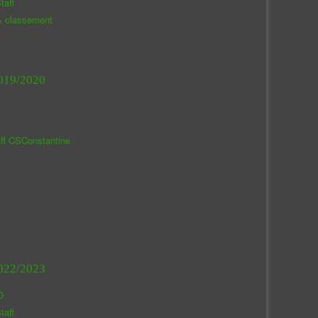
taff
& classement
019/2020
aff CSConstantine
022/2023
O
taff