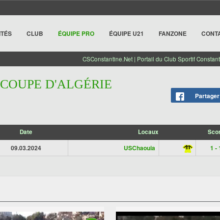
ITÉS
CLUB
ÉQUIPE PRO
ÉQUIPE U21
FANZONE
CONT
CSConstantine.Net | Portail du Club Sportif Constant
 COUPE D'ALGÉRIE
Partager
Date
Locaux
Sco
09.03.2024
USChaouia
1 - 