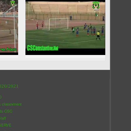
020/2021
O
& classement
 du CSC
taff
SERVE