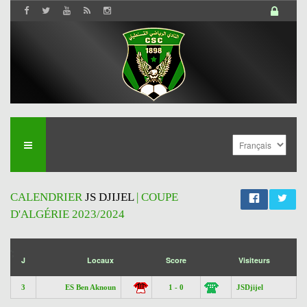
CALENDRIER
JS DJIJEL
| COUPE
D'ALGÉRIE 2023/2024
';
J
Locaux
Score
Visiteurs
3
ES Ben Aknoun
1 - 0
JSDjijel