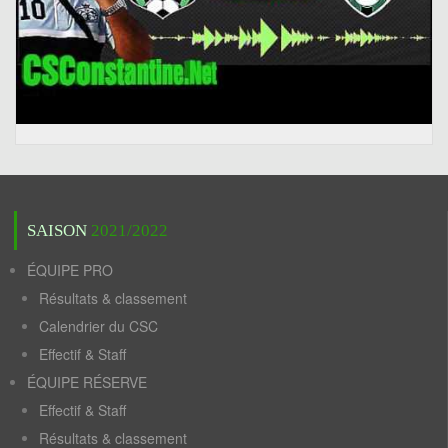
SAISON
2021/2022
ÉQUIPE PRO
Résultats & classement
Calendrier du CSC
Effectif & Staff
ÉQUIPE RÉSERVE
Effectif & Staff
Résultats & classement