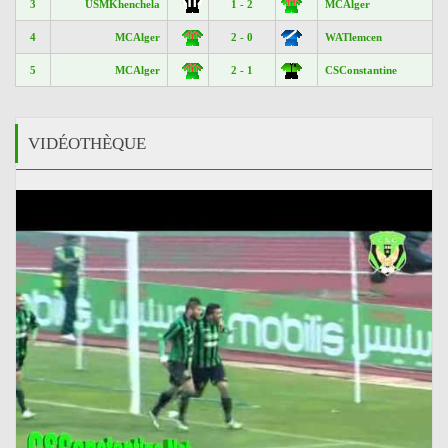
3
USMKhenchela
1 - 2
MCAlger
4
MCAlger
2 - 0
WATlemcen
5
MCAlger
2 - 1
CSConstantine
VIDÉOTHÈQUE