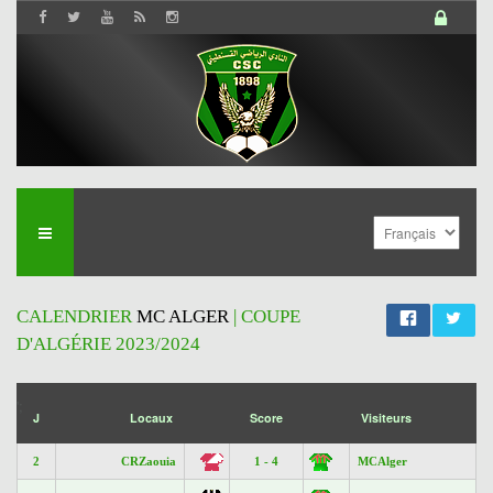
CALENDRIER
MC ALGER
| COUPE
D'ALGÉRIE 2023/2024
';
J
Locaux
Score
Visiteurs
2
CRZaouia
1 - 4
MCAlger