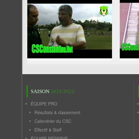
SAISON
2021/2022
ÉQUIPE PRO
Résultats & classement
Calendrier du CSC
Effectif & Staff
ÉQUIPE RÉSERVE