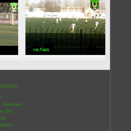
020/2021
O
& classement
 du CSC
taff
SERVE