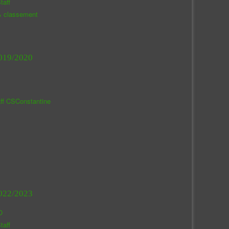
taff
& classement
019/2020
aff CSConstantine
022/2023
O
taff