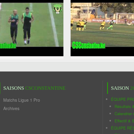
SAISONS
CSCONSTANTINE
SAISON
2
ÉQUIPE PR
Matchs Ligue 1 Pro
Résultats 
Archives
Calendrier
Effectif & S
ÉQUIPE RÉ