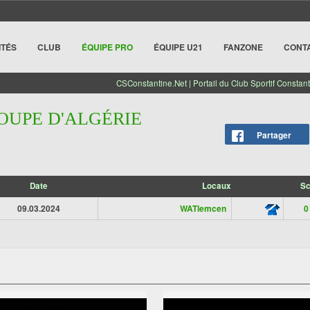
ITÉS
CLUB
ÉQUIPE PRO
ÉQUIPE U21
FANZONE
CONT
CSConstantine.Net | Portail du Club Sportif Constant
COUPE D'ALGÉRIE
Partager
Date
Locaux
Sc
09.03.2024
WATlemcen
0