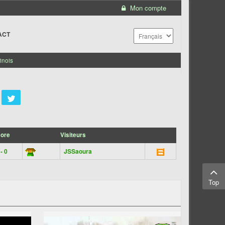
Mon compte
ACT
inois
ore
Visiteurs
 - 0
JSSaoura
Top