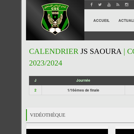
ACCUEIL
ACTUAL
CALENDRIER
JS SAOURA
| 
2023/2024
J
Journée
';
2
1/16émes de finale
VIDÉOTHÈQUE