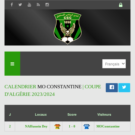
CALENDRIER
MO CONSTANTINE
| COUPE
D'ALGÉRIE 2023/2024
';
J
Locaux
Score
Visiteurs
2
NAHussein Dey
1 - 0
MOConstantine