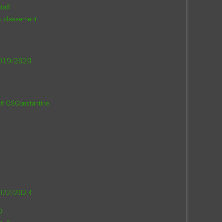
taff
& classement
019/2020
aff CSConstantine
022/2023
O