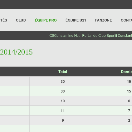
ITÉS
CLUB
ÉQUIPE PRO
ÉQUIPE U21
FANZONE
CONT
CSConstantine.Net | Portail du Club Sportif Constant
 2014/2015
Total
Domic
30
15
30
15
10
6
11
7
9
2