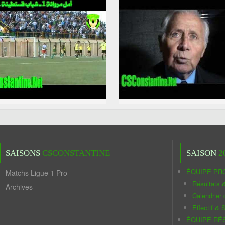
SAISONS
CSCONSTANTINE
SAISON
2
ÉQUIPE PR
Matchs Ligue 1 Pro
Résultats 
Archives
Calendrier
Effectif & S
ÉQUIPE RÉ