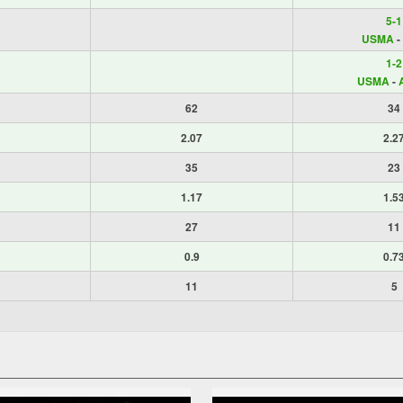
5-1
USMA
-
1-2
USMA
-
62
34
2.07
2.2
35
23
1.17
1.5
27
11
0.9
0.7
11
5