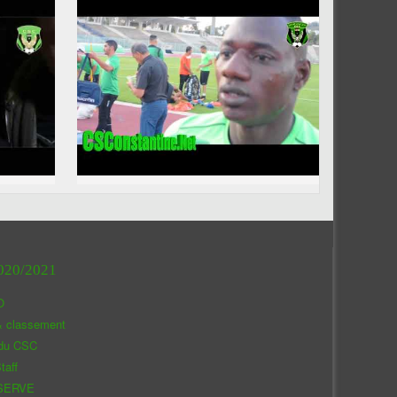
020/2021
O
& classement
 du CSC
taff
SERVE