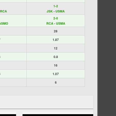
1-2
RCA
JSK
-
USMA
2-0
ASMO
RCA
-
USMA
28
7
1.87
12
3
0.8
16
3
1.07
6