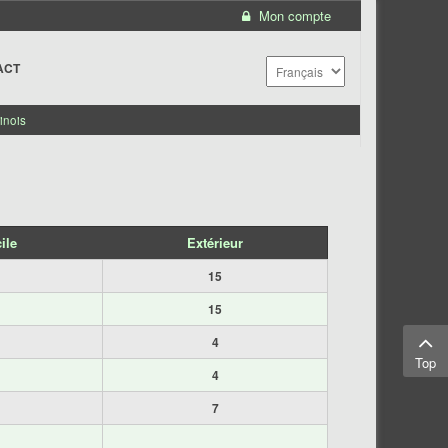
Mon compte
ACT
inois
ile
Extérieur
15
15
4
Top
4
7