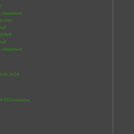
O
& classement
 du CSC
taff
SERVE
taff
& classement
019/2020
aff CSConstantine