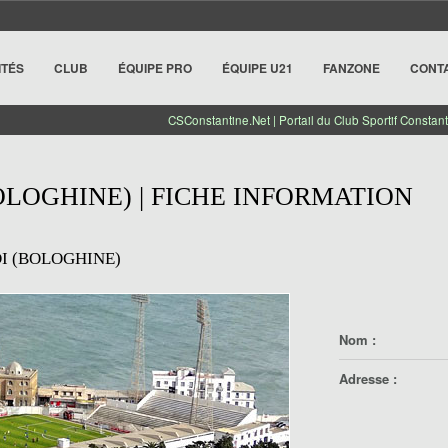
ITÉS
CLUB
ÉQUIPE PRO
ÉQUIPE U21
FANZONE
CONT
CSConstantine.Net | Portail du Club Sportif Constant
LOGHINE) | FICHE INFORMATION
 (BOLOGHINE)
Nom :
Adresse :