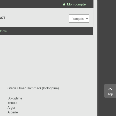
Mon compte
ACT
inois
Stade Omar Hammadi (Bologhine)
Top
Bologhine
16000
Alger
Algérie