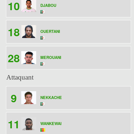
10
DJABOU
18
OUERTANI
28
MEROUANI
Attaquant
9
NEKKACHE
11
WANKEWAI