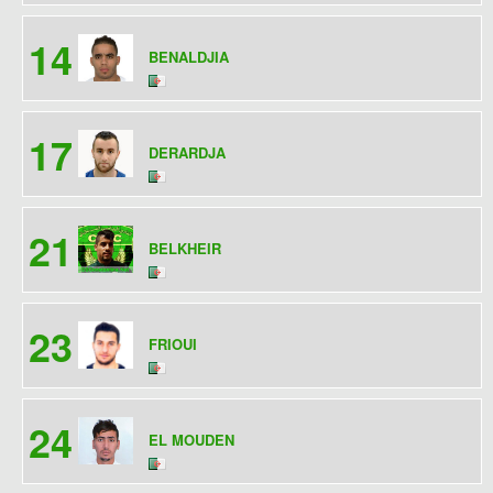
14
BENALDJIA
17
DERARDJA
21
BELKHEIR
23
FRIOUI
24
EL MOUDEN