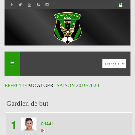
EFFECTIF
MC ALGER
| SAISON 2019/2020
Gardien de but
1
CHAAL