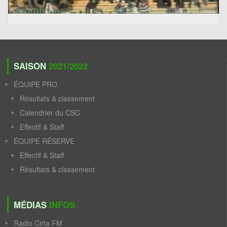
SAISON
2021/2022
ÉQUIPE PRO
Résultats & classement
Calendrier du CSC
Effectif & Staff
ÉQUIPE RÉSERVE
Effectif & Staff
Résultats & classement
MÉDIAS
INFOS
Radio Cirta FM