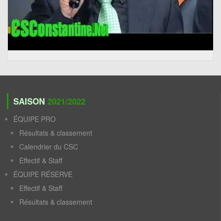
SAISON
2021/2022
ÉQUIPE PRO
Résultats & classement
Calendrier du CSC
Effectif & Staff
ÉQUIPE RÉSERVE
Effectif & Staff
Résultats & classement