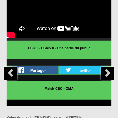
CSC 1 - USMS 0 - Une partie du public
Partager
twitter
Match CSC - OMA
Vidéo du match CSC-USMS, saison 2008/2009.