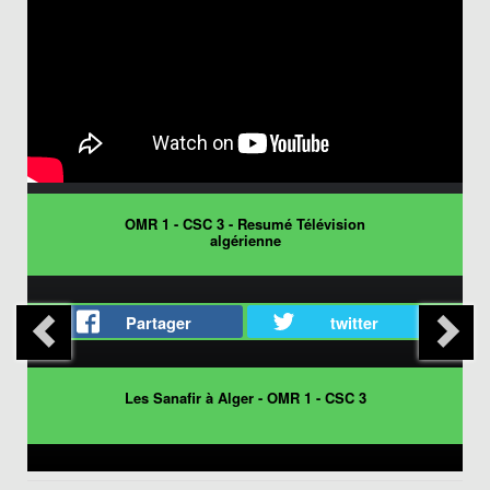
OMR 1 - CSC 3 - Resumé Télévision
algérienne
Partager
twitter
Les Sanafir à Alger - OMR 1 - CSC 3