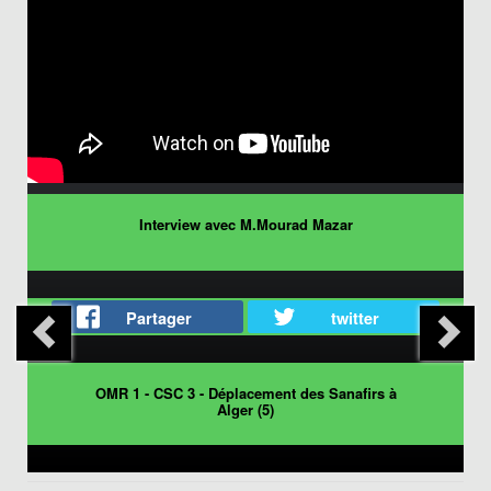
Interview avec M.Mourad Mazar
Partager
twitter
OMR 1 - CSC 3 - Déplacement des Sanafirs à
Alger (5)