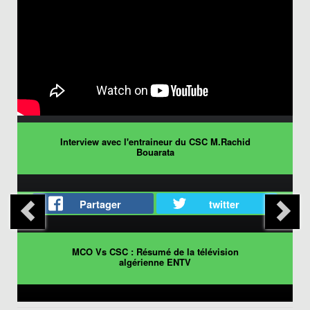
Interview avec l'entraineur du CSC M.Rachid
Bouarata
Partager
twitter
MCO Vs CSC : Résumé de la télévision
algérienne ENTV