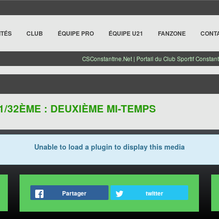
ITÉS
CLUB
ÉQUIPE PRO
ÉQUIPE U21
FANZONE
CONT
CSConstantine.Net | Portail du Club Sportif Constant
 1/32ÈME : DEUXIÈME MI-TEMPS
Unable to load a plugin to display this media
Partager
twitter