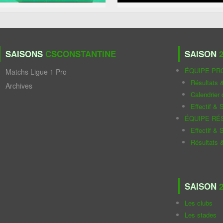
SAISONS
CSCONSTANTINE
SAISON
2
ÉQUIPE PR
Matchs Ligue 1 Pro
Résultats 
Archives
Calendrier
Effectif & S
ÉQUIPE RÉ
Effectif & S
Résultats 
SAISON
2
Les clubs
Les stades