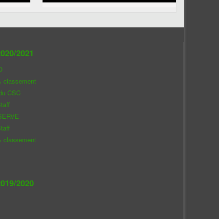
020/2021
O
& classement
 du CSC
taff
SERVE
taff
& classement
019/2020