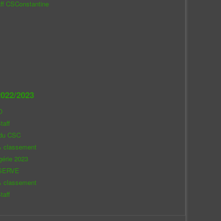
aff CSConstantine
022/2023
O
taff
 du CSC
& classement
gérie 2023
SERVE
& classement
taff