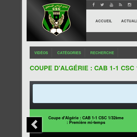
ACCUEIL
ACTUAL
VIDÉOS
CATÉGORIES
RECHERCHE
COUPE D'ALGÉRIE : CAB 1-1 CSC
Coupe d'Algérie : CAB 1-1 CSC 1/32ème
: Première mi-temps