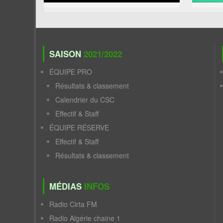
SAISON
2021/2022
ÉQUIPE PRO
Résultats & classement
Calendrier du CSC
Effectif & Staff
ÉQUIPE RÉSERVE
Effectif & Staff
Résultats & classement
MÉDIAS
INFOS
Radio Cirta FM
Radio Algérie chaine 1