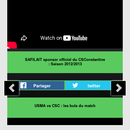
SAFILAIT sponsor officiel du CSConstantine
: Saison 2012/2013
Partager
twitter
USMA vs CSC : les buts du match