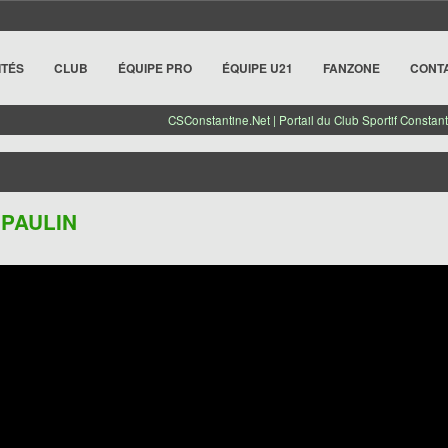
ITÉS
CLUB
ÉQUIPE PRO
ÉQUIPE U21
FANZONE
CONT
CSConstantine.Net | Portail du Club Sportif Constant
 PAULIN