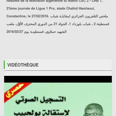
Résumé de la télévision algérienne tu match CSC 2 - CRB 1,
21ème journée de Ligue 1 Pro, stade Chahid Hamlaoui,
Constantine, le 27/02/2016. ملخص التلفزيون الجزائري لمقابلـة شباب
قسنطينة 2 ـ شباب بلوزداد 1، الجولة 21 من الدوري المحترف الأوّل، ملعب
الشهيد حملاوي، قسنطينـة يوم 2016/02/27
VIDÉOTHÈQUE