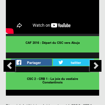
CAF 2016 : Départ du CSC vers Abuja
Partager
twitter
CSC 2 - CRB 1 : La joie du vestiaire
Constantinois