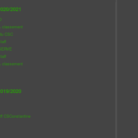
020/2021
O
& classement
 du CSC
taff
SERVE
taff
& classement
019/2020
aff CSConstantine