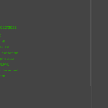
022/2023
O
taff
 du CSC
& classement
gérie 2023
SERVE
& classement
taff