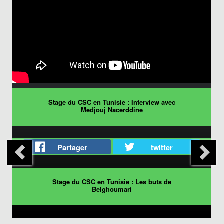
Stage du CSC en Tunisie : Interview avec
Medjouj Nacerddine
Partager
twitter
Stage du CSC en Tunisie : Les buts de
Belghoumari