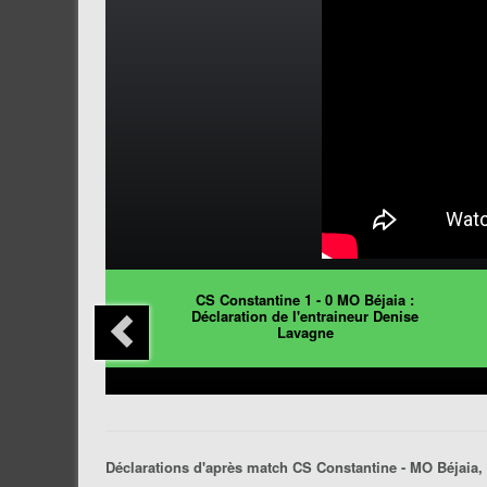
CS Constantine 1 - 0 MO Béjaia :
Déclaration de l'entraineur Denise
Lavagne
Déclarations d'après match
CS Constantine - MO Béjaia