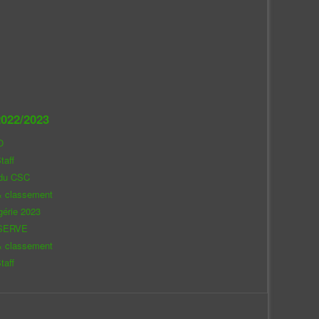
022/2023
O
taff
 du CSC
& classement
gérie 2023
SERVE
& classement
taff