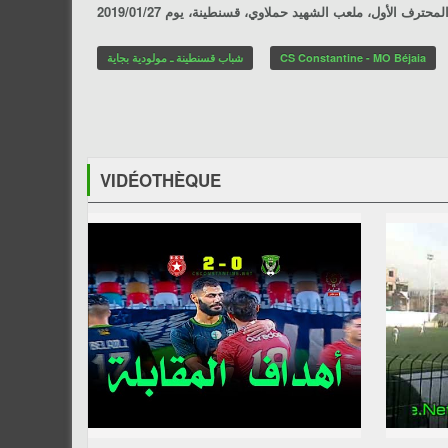
شباب قسنطينة ـ مولودية بجاية
CS Constantine - MO Béjaia
VIDÉOTHÈQUE