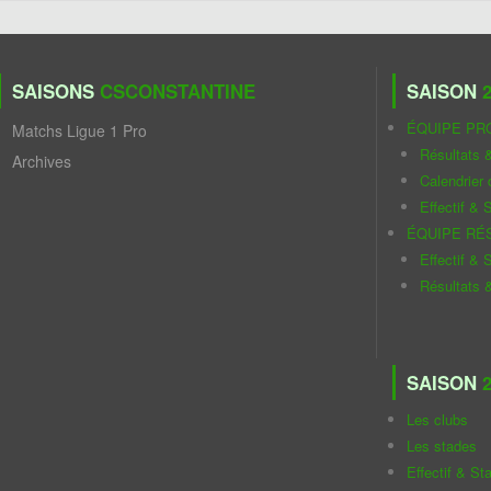
SAISONS
CSCONSTANTINE
SAISON
2
ÉQUIPE PR
Matchs Ligue 1 Pro
Résultats 
Archives
Calendrier
Effectif & S
ÉQUIPE RÉ
Effectif & S
Résultats 
SAISON
2
Les clubs
Les stades
Effectif & St