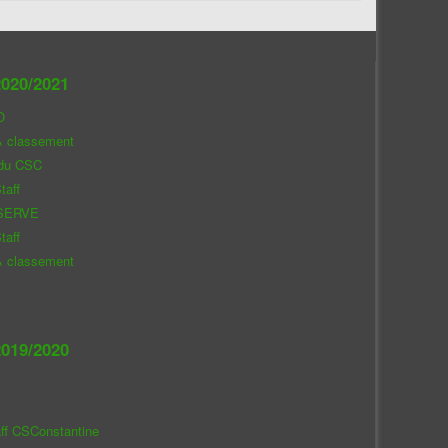
020/2021
O
& classement
 du CSC
taff
SERVE
taff
& classement
019/2020
aff CSConstantine