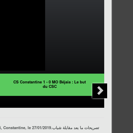
CS Constantine 1 - 0 MO Béjaia : Le but
du CSC
, 19ème journée de Ligue 1 Pro, saison 2018/2019, stade Chahid Hamlaoui, Constantine, le 27/01/2019.تصريحات ما بعد مقابلة
شباب