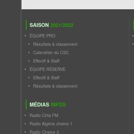
SAISON
2021/2022
ÉQUIPE PRO
Résultats & classement
Calendrier du CSC
Effectif & Staff
ÉQUIPE RÉSERVE
Effectif & Staff
Résultats & classement
MÉDIAS
INFOS
Radio Cirta FM
Radio Algérie chaine 1
Radio Chaine 3