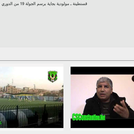
قسنطينة ـ مولودية بجاية
برسم الجولة 19 من الدوري المحترف الأول، ملعب الشهيد حملاوي، قسنطينة، يوم 2019/01/27