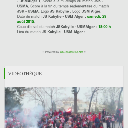
- USMAlger 1
, Score à la mi-temps du match
JSK -
USMA
, Score à la fin du temps règlementaire du match
JSK - USMA
, Logo
JS Kabylie
, Logo
USM Alger
.
Date du match
JS Kabylie - USM Alger :
samedi, 29
août 2015
.
Coup d'envoi du match
JSKabylie - USMAlger
:
18:00 h
Lieu du match
JS Kabylie - USM Alger
:
:: Powered by
CSConstantine.Net
::
VIDÉOTHÈQUE