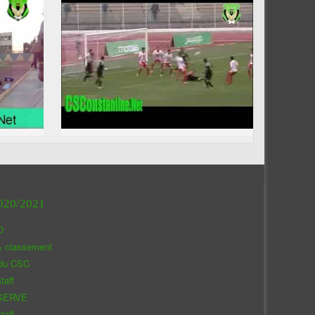
020/2021
O
& classement
 du CSC
taff
SERVE
taff