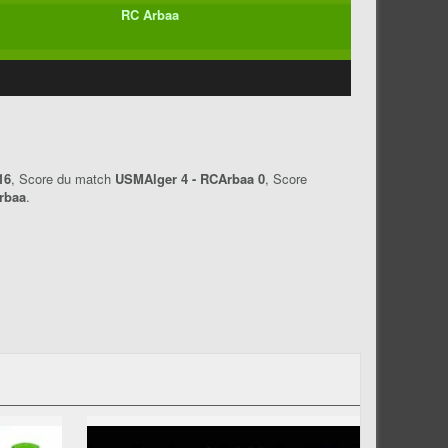
RC Arbaa
16
, Score du match
USMAlger 4 - RCArbaa 0
, Score
rbaa
.