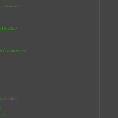
& classement
019/2020
aff CSConstantine
022/2023
O
taff