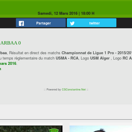
Samedi, 12 Mars 2016
|
18:00 H
Partager
twitter
 ARBAA 0
rbaa
, Résultat en direct des matchs
Championnat de Ligue 1 Pro - 2015/20
 du temps règlementaire du match
USMA - RCA
, Logo
USM Alger
, Logo
RC A
mars 2016
.
h
:: Powered by
CSConstantine.Net
::