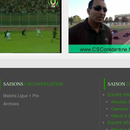
SAISONS
CSCONSTANTINE
SAISON
2
ÉQUIPE PR
Matchs Ligue 1 Pro
Résultats 
Archives
Calendrier
Effectif & S
ÉQUIPE RÉ
Effectif & S